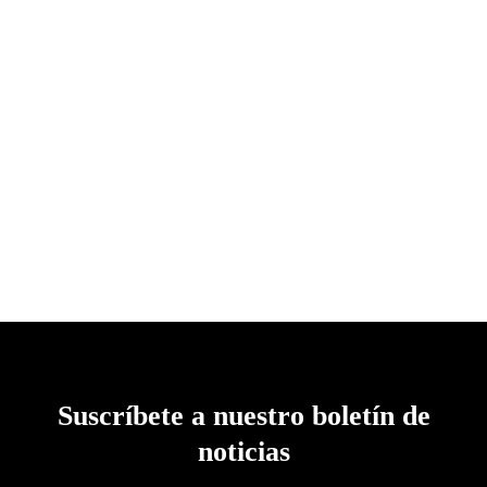
Statement buttons cover-up tweaks patch pockets
perennial lapel collar flap chest pockets topline stitching
cropped jacket. Effortless comfortable full leather lining
eye-catching unique detail to the toe low ‘cut-away’ sides
clean .
Suscríbete a nuestro boletín de
noticias