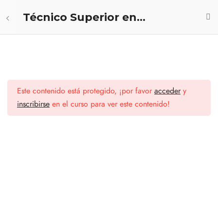
Técnico Superior en
informática
UCLEO DE FORMACIÓN
11
GENERAL BÁSICA (NFGB)
Suscríbete a nuestro boletín
Este contenido está protegido, ¡por favor
acceder
y
NUCLEO DE FORMACIÓN
16
de noticias
inscribirse
en el curso para ver este contenido!
ESPECÍFICA (NFE)
FUNDAMENTOS DE
PROGRAMACION
FUNDAMENTOS DE BASE DE
DATOS
Paginas
Profesionales
DISEÑO GRAFICO PARA WEB